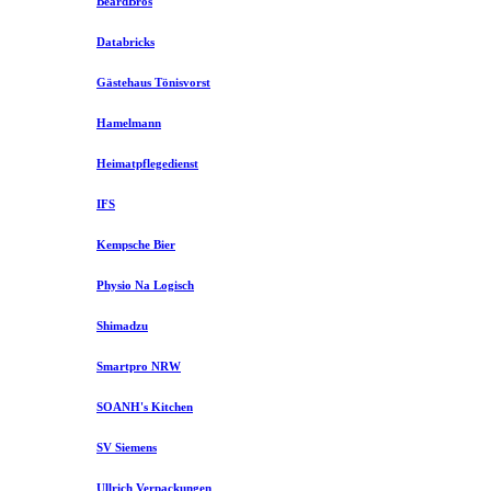
BeardBros
Databricks
Gästehaus Tönisvorst
Hamelmann
Heimatpflegedienst
IFS
Kempsche Bier
Physio Na Logisch
Shimadzu
Smartpro NRW
SOANH's Kitchen
SV Siemens
Ullrich Verpackungen