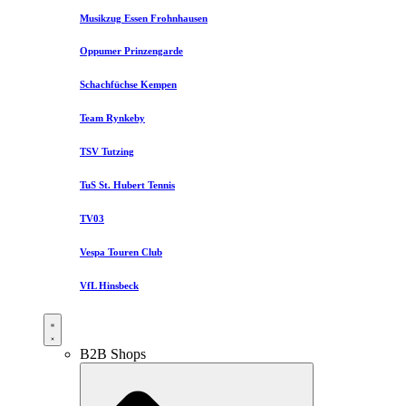
Musikzug Essen Frohnhausen
Oppumer Prinzengarde
Schachfüchse Kempen
Team Rynkeby
TSV Tutzing
TuS St. Hubert Tennis
TV03
Vespa Touren Club
VfL Hinsbeck
B2B Shops