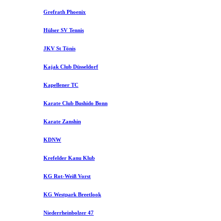
Grefrath Phoenix
Hülser SV Tennis
JKV St Tönis
Kajak Club Düsseldorf
Kapellener TC
Karate Club Bushido Bonn
Karate Zanshin
KDNW
Krefelder Kanu Klub
KG Rot-Weiß Vorst
KG Westpark Breetlook
Niederrheinbolzer 47