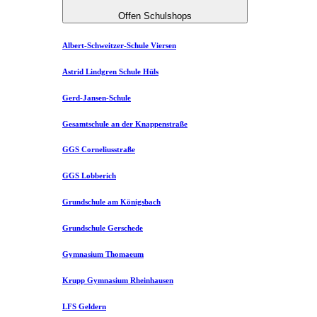
Offen Schulshops
Albert-Schweitzer-Schule Viersen
Astrid Lindgren Schule Hüls
Gerd-Jansen-Schule
Gesamtschule an der Knappenstraße
GGS Corneliusstraße
GGS Lobberich
Grundschule am Königsbach
Grundschule Gerschede
Gymnasium Thomaeum
Krupp Gymnasium Rheinhausen
LFS Geldern