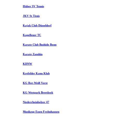
Hülser SV Tennis
JKV St Tönis
Kajak Club Düsseldorf
Kapellener TC
Karate Club Bushido Bonn
Karate Zanshin
KDNW
Krefelder Kanu Klub
KG Rot-Weiß Vorst
KG Westpark Breetlook
Niederrheinbolzer 47
Musikzug Essen Frohnhausen