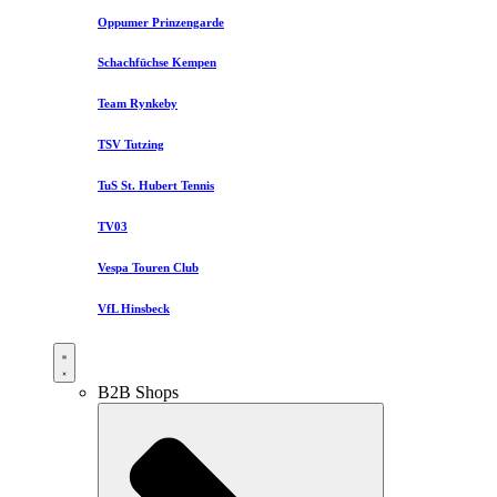
Oppumer Prinzengarde
Schachfüchse Kempen
Team Rynkeby
TSV Tutzing
TuS St. Hubert Tennis
TV03
Vespa Touren Club
VfL Hinsbeck
B2B Shops