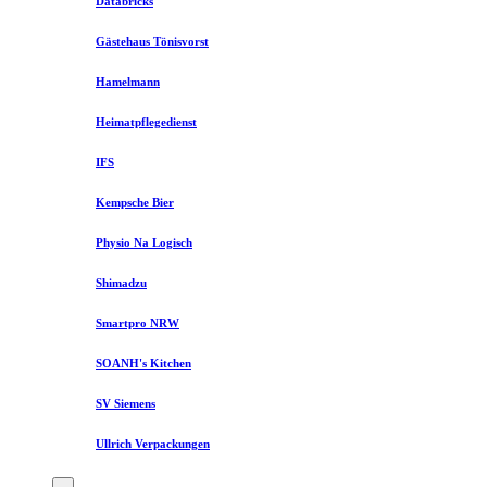
Databricks
Gästehaus Tönisvorst
Hamelmann
Heimatpflegedienst
IFS
Kempsche Bier
Physio Na Logisch
Shimadzu
Smartpro NRW
SOANH's Kitchen
SV Siemens
Ullrich Verpackungen