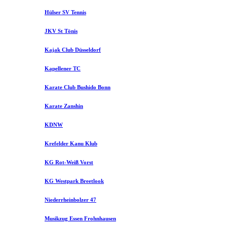
Hülser SV Tennis
JKV St Tönis
Kajak Club Düsseldorf
Kapellener TC
Karate Club Bushido Bonn
Karate Zanshin
KDNW
Krefelder Kanu Klub
KG Rot-Weiß Vorst
KG Westpark Breetlook
Niederrheinbolzer 47
Musikzug Essen Frohnhausen