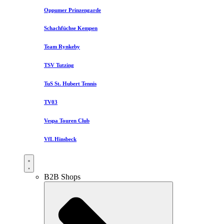
Oppumer Prinzengarde
Schachfüchse Kempen
Team Rynkeby
TSV Tutzing
TuS St. Hubert Tennis
TV03
Vespa Touren Club
VfL Hinsbeck
B2B Shops