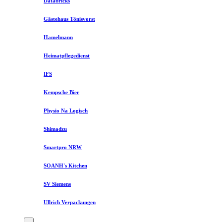
Databricks
Gästehaus Tönisvorst
Hamelmann
Heimatpflegedienst
IFS
Kempsche Bier
Physio Na Logisch
Shimadzu
Smartpro NRW
SOANH's Kitchen
SV Siemens
Ullrich Verpackungen