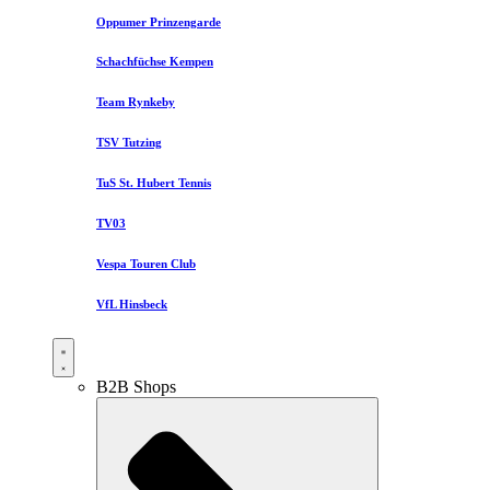
Oppumer Prinzengarde
Schachfüchse Kempen
Team Rynkeby
TSV Tutzing
TuS St. Hubert Tennis
TV03
Vespa Touren Club
VfL Hinsbeck
B2B Shops