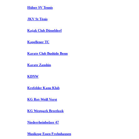
Hülser SV Tennis
JKV St Tönis
Kajak Club Düsseldorf
Kapellener TC
Karate Club Bushido Bonn
Karate Zanshin
KDNW
Krefelder Kanu Klub
KG Rot-Weiß Vorst
KG Westpark Breetlook
Niederrheinbolzer 47
Musikzug Essen Frohnhausen