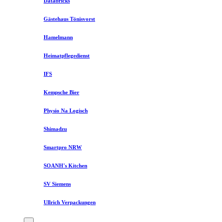
Databricks
Gästehaus Tönisvorst
Hamelmann
Heimatpflegedienst
IFS
Kempsche Bier
Physio Na Logisch
Shimadzu
Smartpro NRW
SOANH's Kitchen
SV Siemens
Ullrich Verpackungen