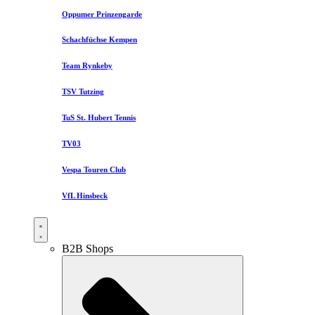
Oppumer Prinzengarde
Schachfüchse Kempen
Team Rynkeby
TSV Tutzing
TuS St. Hubert Tennis
TV03
Vespa Touren Club
VfL Hinsbeck
B2B Shops