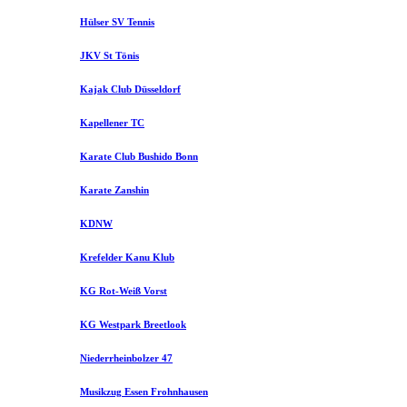
Hülser SV Tennis
JKV St Tönis
Kajak Club Düsseldorf
Kapellener TC
Karate Club Bushido Bonn
Karate Zanshin
KDNW
Krefelder Kanu Klub
KG Rot-Weiß Vorst
KG Westpark Breetlook
Niederrheinbolzer 47
Musikzug Essen Frohnhausen