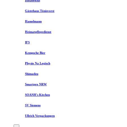
Databricks
Gästehaus Tönisvorst
Hamelmann
Heimatpflegedienst
IFS
Kempsche Bier
Physio Na Logisch
Shimadzu
Smartpro NRW
SOANH's Kitchen
SV Siemens
Ullrich Verpackungen