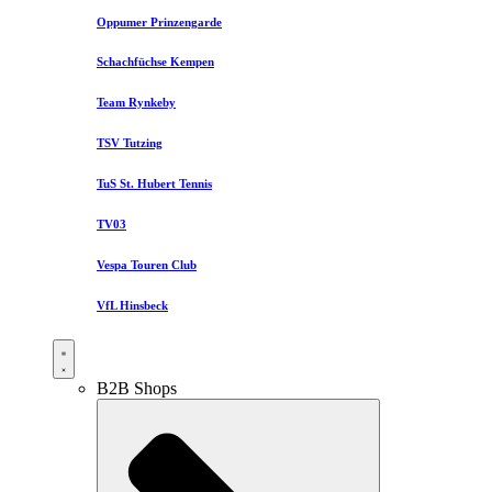
Oppumer Prinzengarde
Schachfüchse Kempen
Team Rynkeby
TSV Tutzing
TuS St. Hubert Tennis
TV03
Vespa Touren Club
VfL Hinsbeck
B2B Shops