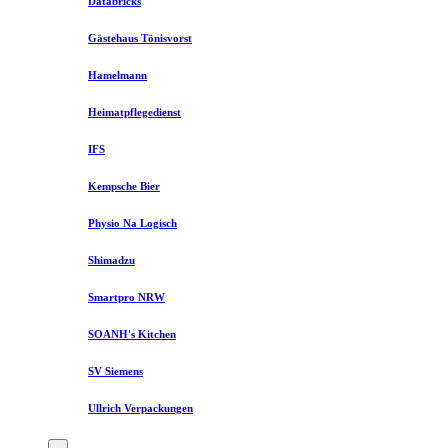
Databricks
Gästehaus Tönisvorst
Hamelmann
Heimatpflegedienst
IFS
Kempsche Bier
Physio Na Logisch
Shimadzu
Smartpro NRW
SOANH's Kitchen
SV Siemens
Ullrich Verpackungen