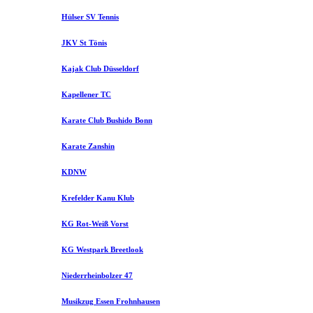
Hülser SV Tennis
JKV St Tönis
Kajak Club Düsseldorf
Kapellener TC
Karate Club Bushido Bonn
Karate Zanshin
KDNW
Krefelder Kanu Klub
KG Rot-Weiß Vorst
KG Westpark Breetlook
Niederrheinbolzer 47
Musikzug Essen Frohnhausen