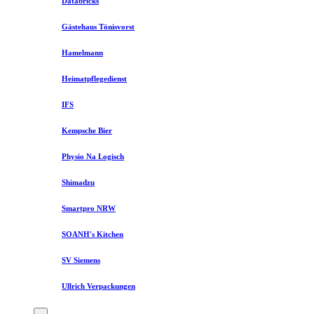
Databricks
Gästehaus Tönisvorst
Hamelmann
Heimatpflegedienst
IFS
Kempsche Bier
Physio Na Logisch
Shimadzu
Smartpro NRW
SOANH's Kitchen
SV Siemens
Ullrich Verpackungen