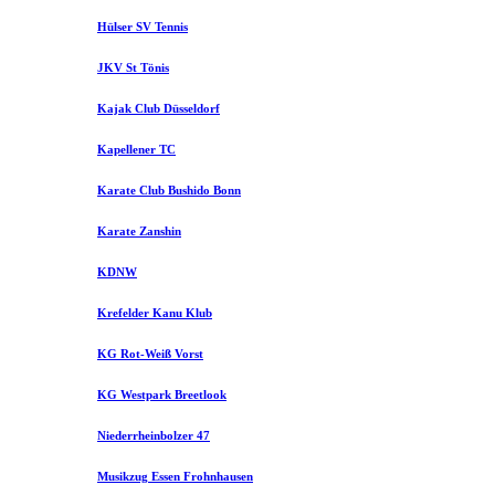
Hülser SV Tennis
JKV St Tönis
Kajak Club Düsseldorf
Kapellener TC
Karate Club Bushido Bonn
Karate Zanshin
KDNW
Krefelder Kanu Klub
KG Rot-Weiß Vorst
KG Westpark Breetlook
Niederrheinbolzer 47
Musikzug Essen Frohnhausen