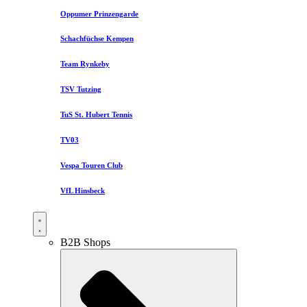
Oppumer Prinzengarde
Schachfüchse Kempen
Team Rynkeby
TSV Tutzing
TuS St. Hubert Tennis
TV03
Vespa Touren Club
VfL Hinsbeck
B2B Shops