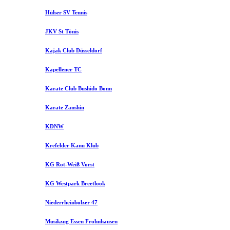
Hülser SV Tennis
JKV St Tönis
Kajak Club Düsseldorf
Kapellener TC
Karate Club Bushido Bonn
Karate Zanshin
KDNW
Krefelder Kanu Klub
KG Rot-Weiß Vorst
KG Westpark Breetlook
Niederrheinbolzer 47
Musikzug Essen Frohnhausen