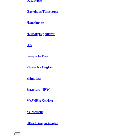
Databricks
Gästehaus Tönisvorst
Hamelmann
Heimatpflegedienst
IFS
Kempsche Bier
Physio Na Logisch
Shimadzu
Smartpro NRW
SOANH's Kitchen
SV Siemens
Ullrich Verpackungen