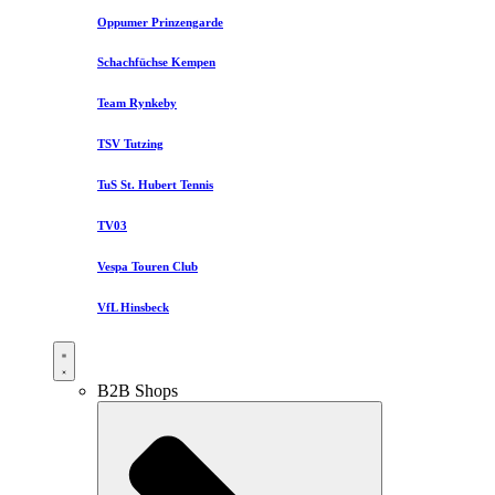
Oppumer Prinzengarde
Schachfüchse Kempen
Team Rynkeby
TSV Tutzing
TuS St. Hubert Tennis
TV03
Vespa Touren Club
VfL Hinsbeck
B2B Shops