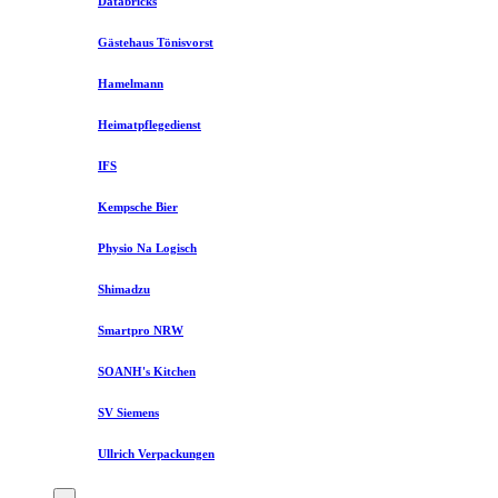
Databricks
Gästehaus Tönisvorst
Hamelmann
Heimatpflegedienst
IFS
Kempsche Bier
Physio Na Logisch
Shimadzu
Smartpro NRW
SOANH's Kitchen
SV Siemens
Ullrich Verpackungen