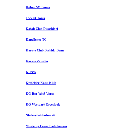
Hülser SV Tennis
JKV St Tönis
Kajak Club Düsseldorf
Kapellener TC
Karate Club Bushido Bonn
Karate Zanshin
KDNW
Krefelder Kanu Klub
KG Rot-Weiß Vorst
KG Westpark Breetlook
Niederrheinbolzer 47
Musikzug Essen Frohnhausen