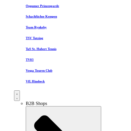
Oppumer Prinzengarde
Schachfüchse Kempen
Team Rynkeby
TSV Tutzing
TuS St. Hubert Tennis
TV03
Vespa Touren Club
VfL Hinsbeck
B2B Shops