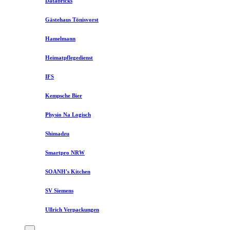
Databricks
Gästehaus Tönisvorst
Hamelmann
Heimatpflegedienst
IFS
Kempsche Bier
Physio Na Logisch
Shimadzu
Smartpro NRW
SOANH's Kitchen
SV Siemens
Ullrich Verpackungen