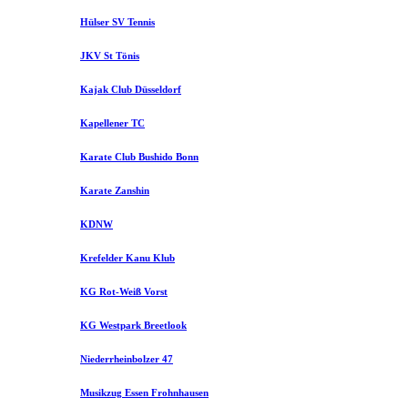
Hülser SV Tennis
JKV St Tönis
Kajak Club Düsseldorf
Kapellener TC
Karate Club Bushido Bonn
Karate Zanshin
KDNW
Krefelder Kanu Klub
KG Rot-Weiß Vorst
KG Westpark Breetlook
Niederrheinbolzer 47
Musikzug Essen Frohnhausen