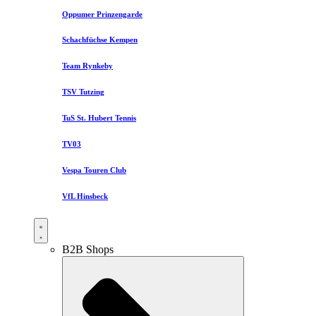
Oppumer Prinzengarde
Schachfüchse Kempen
Team Rynkeby
TSV Tutzing
TuS St. Hubert Tennis
TV03
Vespa Touren Club
VfL Hinsbeck
B2B Shops