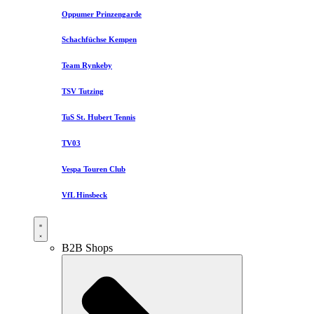
Oppumer Prinzengarde
Schachfüchse Kempen
Team Rynkeby
TSV Tutzing
TuS St. Hubert Tennis
TV03
Vespa Touren Club
VfL Hinsbeck
B2B Shops