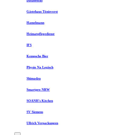
Databricks
Gästehaus Tönisvorst
Hamelmann
Heimatpflegedienst
IFS
Kempsche Bier
Physio Na Logisch
Shimadzu
Smartpro NRW
SOANH's Kitchen
SV Siemens
Ullrich Verpackungen