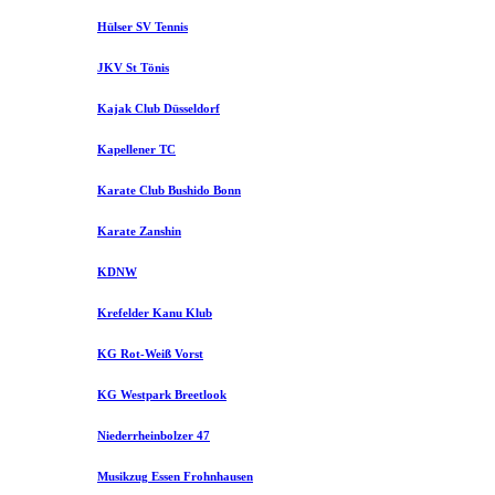
Hülser SV Tennis
JKV St Tönis
Kajak Club Düsseldorf
Kapellener TC
Karate Club Bushido Bonn
Karate Zanshin
KDNW
Krefelder Kanu Klub
KG Rot-Weiß Vorst
KG Westpark Breetlook
Niederrheinbolzer 47
Musikzug Essen Frohnhausen