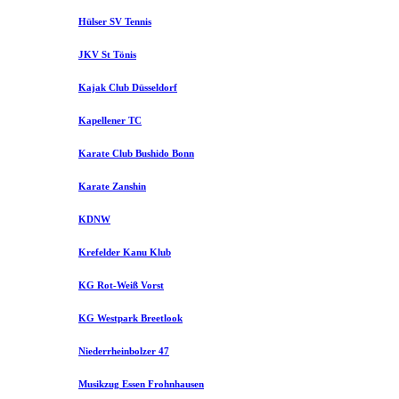
Hülser SV Tennis
JKV St Tönis
Kajak Club Düsseldorf
Kapellener TC
Karate Club Bushido Bonn
Karate Zanshin
KDNW
Krefelder Kanu Klub
KG Rot-Weiß Vorst
KG Westpark Breetlook
Niederrheinbolzer 47
Musikzug Essen Frohnhausen