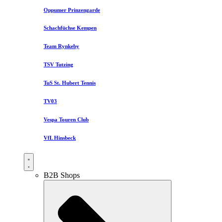
Oppumer Prinzengarde
Schachfüchse Kempen
Team Rynkeby
TSV Tutzing
TuS St. Hubert Tennis
TV03
Vespa Touren Club
VfL Hinsbeck
B2B Shops