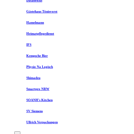
Databricks
Gästehaus Tönisvorst
Hamelmann
Heimatpflegedienst
IFS
Kempsche Bier
Physio Na Logisch
Shimadzu
Smartpro NRW
SOANH's Kitchen
SV Siemens
Ullrich Verpackungen