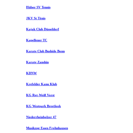
Hülser SV Tennis
JKV St Tönis
Kajak Club Düsseldorf
Kapellener TC
Karate Club Bushido Bonn
Karate Zanshin
KDNW
Krefelder Kanu Klub
KG Rot-Weiß Vorst
KG Westpark Breetlook
Niederrheinbolzer 47
Musikzug Essen Frohnhausen