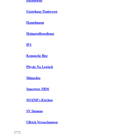
Databricks
Gästehaus Tönisvorst
Hamelmann
Heimatpflegedienst
IFS
Kempsche Bier
Physio Na Logisch
Shimadzu
Smartpro NRW
SOANH's Kitchen
SV Siemens
Ullrich Verpackungen