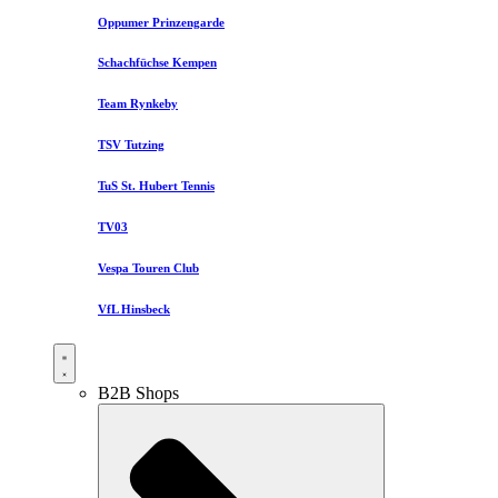
Oppumer Prinzengarde
Schachfüchse Kempen
Team Rynkeby
TSV Tutzing
TuS St. Hubert Tennis
TV03
Vespa Touren Club
VfL Hinsbeck
B2B Shops