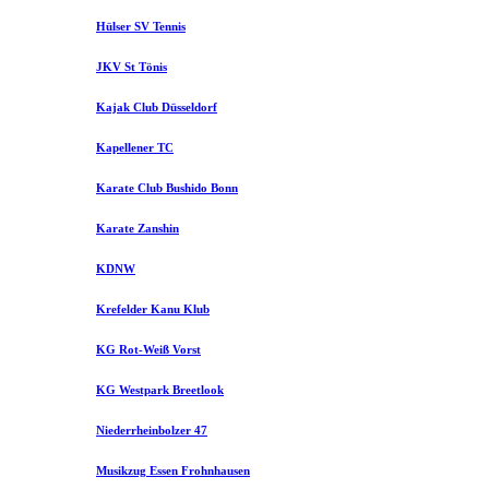
Hülser SV Tennis
JKV St Tönis
Kajak Club Düsseldorf
Kapellener TC
Karate Club Bushido Bonn
Karate Zanshin
KDNW
Krefelder Kanu Klub
KG Rot-Weiß Vorst
KG Westpark Breetlook
Niederrheinbolzer 47
Musikzug Essen Frohnhausen