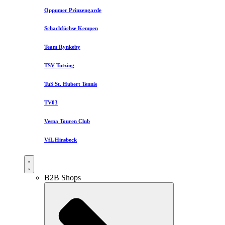
Oppumer Prinzengarde
Schachfüchse Kempen
Team Rynkeby
TSV Tutzing
TuS St. Hubert Tennis
TV03
Vespa Touren Club
VfL Hinsbeck
B2B Shops