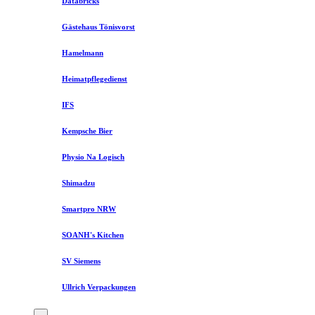
Databricks
Gästehaus Tönisvorst
Hamelmann
Heimatpflegedienst
IFS
Kempsche Bier
Physio Na Logisch
Shimadzu
Smartpro NRW
SOANH's Kitchen
SV Siemens
Ullrich Verpackungen