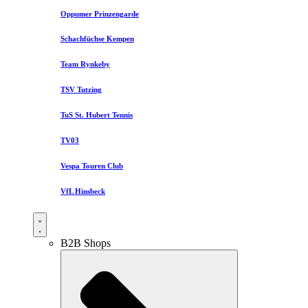
Oppumer Prinzengarde
Schachfüchse Kempen
Team Rynkeby
TSV Tutzing
TuS St. Hubert Tennis
TV03
Vespa Touren Club
VfL Hinsbeck
B2B Shops