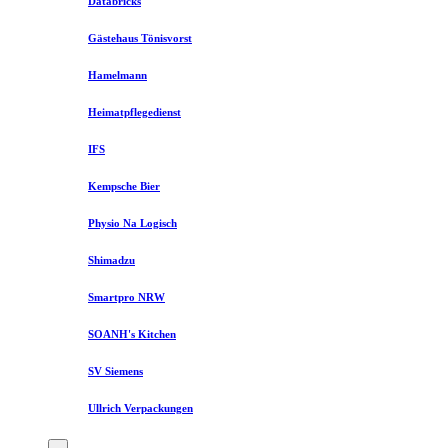
Databricks
Gästehaus Tönisvorst
Hamelmann
Heimatpflegedienst
IFS
Kempsche Bier
Physio Na Logisch
Shimadzu
Smartpro NRW
SOANH's Kitchen
SV Siemens
Ullrich Verpackungen