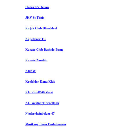
Hülser SV Tennis
JKV St Tönis
Kajak Club Düsseldorf
Kapellener TC
Karate Club Bushido Bonn
Karate Zanshin
KDNW
Krefelder Kanu Klub
KG Rot-Weiß Vorst
KG Westpark Breetlook
Niederrheinbolzer 47
Musikzug Essen Frohnhausen