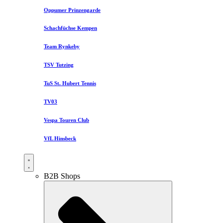
Oppumer Prinzengarde
Schachfüchse Kempen
Team Rynkeby
TSV Tutzing
TuS St. Hubert Tennis
TV03
Vespa Touren Club
VfL Hinsbeck
B2B Shops