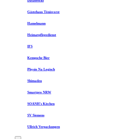
Databricks
Gästehaus Tönisvorst
Hamelmann
Heimatpflegedienst
IFS
Kempsche Bier
Physio Na Logisch
Shimadzu
Smartpro NRW
SOANH's Kitchen
SV Siemens
Ullrich Verpackungen