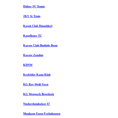
Hülser SV Tennis
JKV St Tönis
Kajak Club Düsseldorf
Kapellener TC
Karate Club Bushido Bonn
Karate Zanshin
KDNW
Krefelder Kanu Klub
KG Rot-Weiß Vorst
KG Westpark Breetlook
Niederrheinbolzer 47
Musikzug Essen Frohnhausen