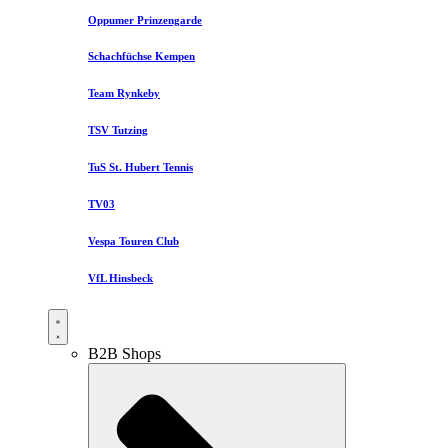
Oppumer Prinzengarde
Schachfüchse Kempen
Team Rynkeby
TSV Tutzing
TuS St. Hubert Tennis
TV03
Vespa Touren Club
VfL Hinsbeck
B2B Shops