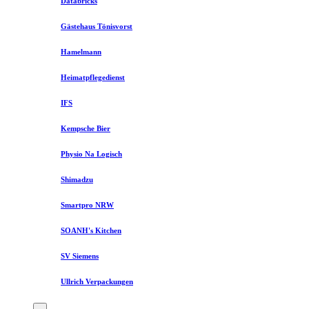
Databricks
Gästehaus Tönisvorst
Hamelmann
Heimatpflegedienst
IFS
Kempsche Bier
Physio Na Logisch
Shimadzu
Smartpro NRW
SOANH's Kitchen
SV Siemens
Ullrich Verpackungen