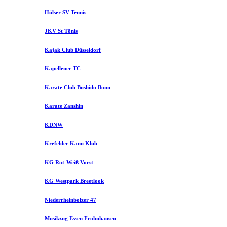
Hülser SV Tennis
JKV St Tönis
Kajak Club Düsseldorf
Kapellener TC
Karate Club Bushido Bonn
Karate Zanshin
KDNW
Krefelder Kanu Klub
KG Rot-Weiß Vorst
KG Westpark Breetlook
Niederrheinbolzer 47
Musikzug Essen Frohnhausen