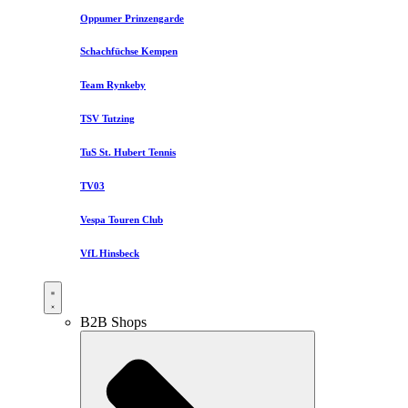
Oppumer Prinzengarde
Schachfüchse Kempen
Team Rynkeby
TSV Tutzing
TuS St. Hubert Tennis
TV03
Vespa Touren Club
VfL Hinsbeck
B2B Shops