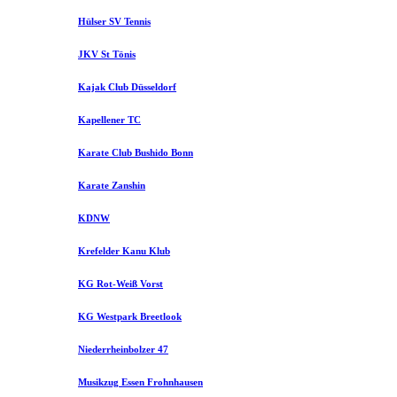
Hülser SV Tennis
JKV St Tönis
Kajak Club Düsseldorf
Kapellener TC
Karate Club Bushido Bonn
Karate Zanshin
KDNW
Krefelder Kanu Klub
KG Rot-Weiß Vorst
KG Westpark Breetlook
Niederrheinbolzer 47
Musikzug Essen Frohnhausen