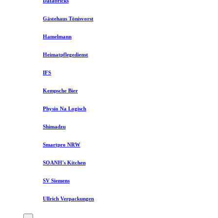
Databricks
Gästehaus Tönisvorst
Hamelmann
Heimatpflegedienst
IFS
Kempsche Bier
Physio Na Logisch
Shimadzu
Smartpro NRW
SOANH's Kitchen
SV Siemens
Ullrich Verpackungen