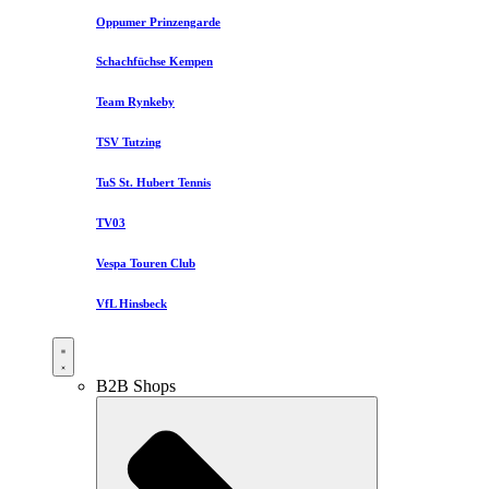
Oppumer Prinzengarde
Schachfüchse Kempen
Team Rynkeby
TSV Tutzing
TuS St. Hubert Tennis
TV03
Vespa Touren Club
VfL Hinsbeck
B2B Shops