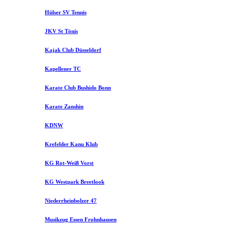
Hülser SV Tennis
JKV St Tönis
Kajak Club Düsseldorf
Kapellener TC
Karate Club Bushido Bonn
Karate Zanshin
KDNW
Krefelder Kanu Klub
KG Rot-Weiß Vorst
KG Westpark Breetlook
Niederrheinbolzer 47
Musikzug Essen Frohnhausen