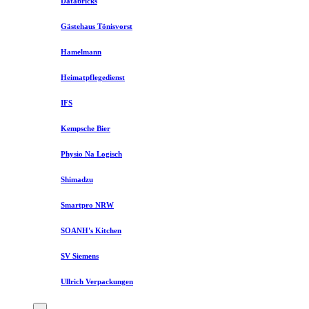
Databricks
Gästehaus Tönisvorst
Hamelmann
Heimatpflegedienst
IFS
Kempsche Bier
Physio Na Logisch
Shimadzu
Smartpro NRW
SOANH's Kitchen
SV Siemens
Ullrich Verpackungen