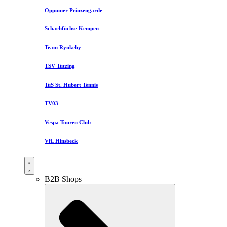
Oppumer Prinzengarde
Schachfüchse Kempen
Team Rynkeby
TSV Tutzing
TuS St. Hubert Tennis
TV03
Vespa Touren Club
VfL Hinsbeck
B2B Shops