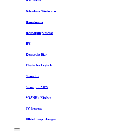
Databricks
Gästehaus Tönisvorst
Hamelmann
Heimatpflegedienst
IFS
Kempsche Bier
Physio Na Logisch
Shimadzu
Smartpro NRW
SOANH's Kitchen
SV Siemens
Ullrich Verpackungen