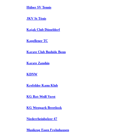
Hülser SV Tennis
JKV St Tönis
Kajak Club Düsseldorf
Kapellener TC
Karate Club Bushido Bonn
Karate Zanshin
KDNW
Krefelder Kanu Klub
KG Rot-Weiß Vorst
KG Westpark Breetlook
Niederrheinbolzer 47
Musikzug Essen Frohnhausen