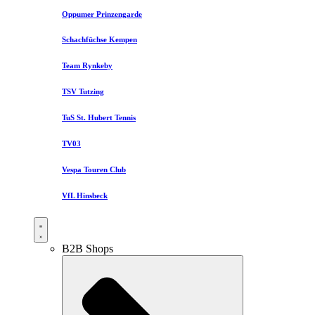
Oppumer Prinzengarde
Schachfüchse Kempen
Team Rynkeby
TSV Tutzing
TuS St. Hubert Tennis
TV03
Vespa Touren Club
VfL Hinsbeck
B2B Shops