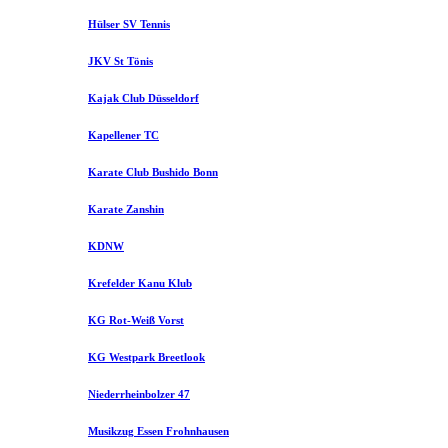
Hülser SV Tennis
JKV St Tönis
Kajak Club Düsseldorf
Kapellener TC
Karate Club Bushido Bonn
Karate Zanshin
KDNW
Krefelder Kanu Klub
KG Rot-Weiß Vorst
KG Westpark Breetlook
Niederrheinbolzer 47
Musikzug Essen Frohnhausen