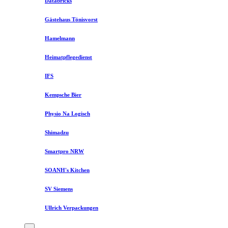
Databricks
Gästehaus Tönisvorst
Hamelmann
Heimatpflegedienst
IFS
Kempsche Bier
Physio Na Logisch
Shimadzu
Smartpro NRW
SOANH's Kitchen
SV Siemens
Ullrich Verpackungen