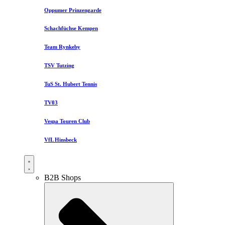
Oppumer Prinzengarde
Schachfüchse Kempen
Team Rynkeby
TSV Tutzing
TuS St. Hubert Tennis
TV03
Vespa Touren Club
VfL Hinsbeck
B2B Shops