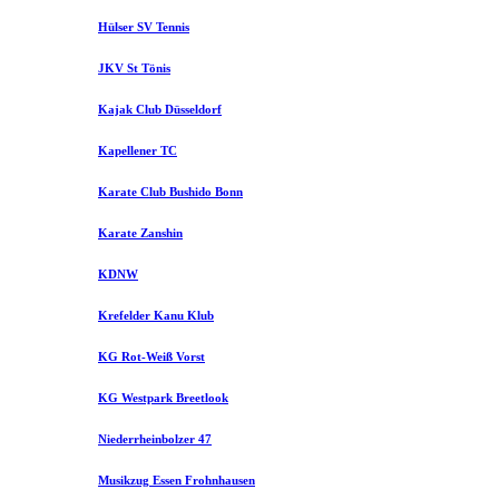
Hülser SV Tennis
JKV St Tönis
Kajak Club Düsseldorf
Kapellener TC
Karate Club Bushido Bonn
Karate Zanshin
KDNW
Krefelder Kanu Klub
KG Rot-Weiß Vorst
KG Westpark Breetlook
Niederrheinbolzer 47
Musikzug Essen Frohnhausen