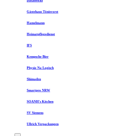
Databricks
Gästehaus Tönisvorst
Hamelmann
Heimatpflegedienst
IFS
Kempsche Bier
Physio Na Logisch
Shimadzu
Smartpro NRW
SOANH's Kitchen
SV Siemens
Ullrich Verpackungen