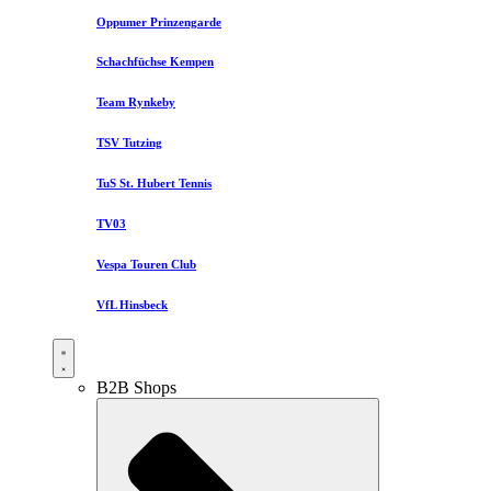
Oppumer Prinzengarde
Schachfüchse Kempen
Team Rynkeby
TSV Tutzing
TuS St. Hubert Tennis
TV03
Vespa Touren Club
VfL Hinsbeck
B2B Shops