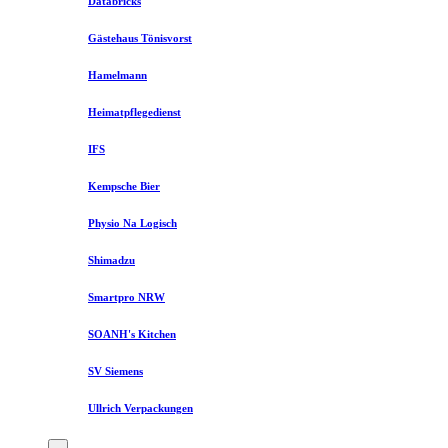
Databricks
Gästehaus Tönisvorst
Hamelmann
Heimatpflegedienst
IFS
Kempsche Bier
Physio Na Logisch
Shimadzu
Smartpro NRW
SOANH's Kitchen
SV Siemens
Ullrich Verpackungen