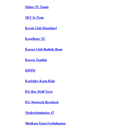
Hülser SV Tennis
JKV St Tönis
Kajak Club Düsseldorf
Kapellener TC
Karate Club Bushido Bonn
Karate Zanshin
KDNW
Krefelder Kanu Klub
KG Rot-Weiß Vorst
KG Westpark Breetlook
Niederrheinbolzer 47
Musikzug Essen Frohnhausen