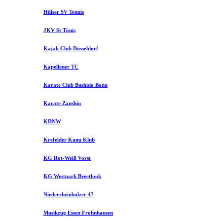
Hülser SV Tennis
JKV St Tönis
Kajak Club Düsseldorf
Kapellener TC
Karate Club Bushido Bonn
Karate Zanshin
KDNW
Krefelder Kanu Klub
KG Rot-Weiß Vorst
KG Westpark Breetlook
Niederrheinbolzer 47
Musikzug Essen Frohnhausen