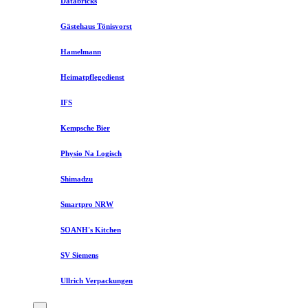
Databricks
Gästehaus Tönisvorst
Hamelmann
Heimatpflegedienst
IFS
Kempsche Bier
Physio Na Logisch
Shimadzu
Smartpro NRW
SOANH's Kitchen
SV Siemens
Ullrich Verpackungen