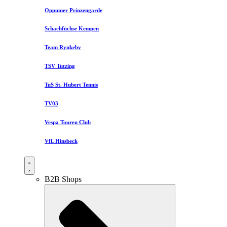
Oppumer Prinzengarde
Schachfüchse Kempen
Team Rynkeby
TSV Tutzing
TuS St. Hubert Tennis
TV03
Vespa Touren Club
VfL Hinsbeck
B2B Shops