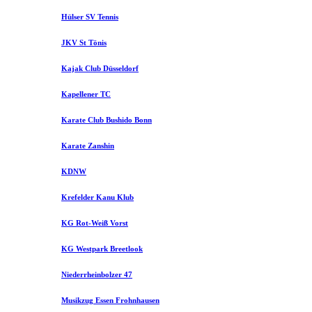
Hülser SV Tennis
JKV St Tönis
Kajak Club Düsseldorf
Kapellener TC
Karate Club Bushido Bonn
Karate Zanshin
KDNW
Krefelder Kanu Klub
KG Rot-Weiß Vorst
KG Westpark Breetlook
Niederrheinbolzer 47
Musikzug Essen Frohnhausen