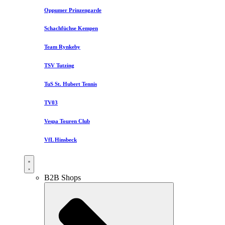
Oppumer Prinzengarde
Schachfüchse Kempen
Team Rynkeby
TSV Tutzing
TuS St. Hubert Tennis
TV03
Vespa Touren Club
VfL Hinsbeck
B2B Shops