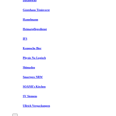
Databricks
Gästehaus Tönisvorst
Hamelmann
Heimatpflegedienst
IFS
Kempsche Bier
Physio Na Logisch
Shimadzu
Smartpro NRW
SOANH's Kitchen
SV Siemens
Ullrich Verpackungen