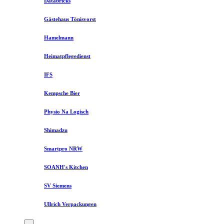
Databricks
Gästehaus Tönisvorst
Hamelmann
Heimatpflegedienst
IFS
Kempsche Bier
Physio Na Logisch
Shimadzu
Smartpro NRW
SOANH's Kitchen
SV Siemens
Ullrich Verpackungen