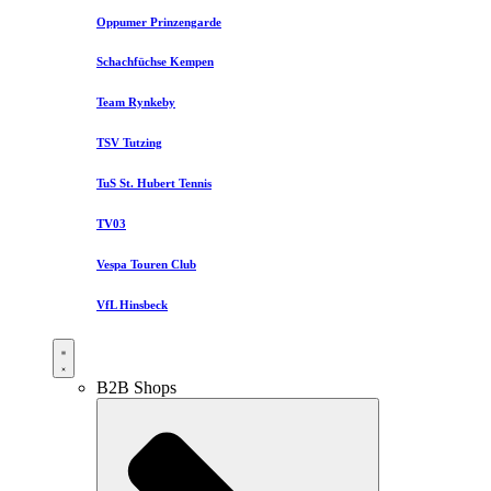
Oppumer Prinzengarde
Schachfüchse Kempen
Team Rynkeby
TSV Tutzing
TuS St. Hubert Tennis
TV03
Vespa Touren Club
VfL Hinsbeck
B2B Shops