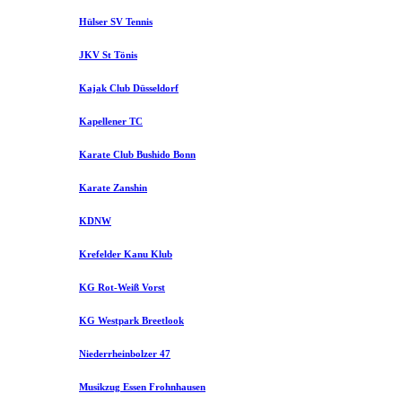
Hülser SV Tennis
JKV St Tönis
Kajak Club Düsseldorf
Kapellener TC
Karate Club Bushido Bonn
Karate Zanshin
KDNW
Krefelder Kanu Klub
KG Rot-Weiß Vorst
KG Westpark Breetlook
Niederrheinbolzer 47
Musikzug Essen Frohnhausen