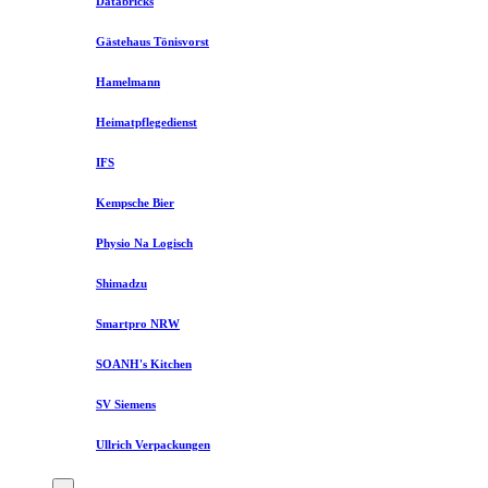
Databricks
Gästehaus Tönisvorst
Hamelmann
Heimatpflegedienst
IFS
Kempsche Bier
Physio Na Logisch
Shimadzu
Smartpro NRW
SOANH's Kitchen
SV Siemens
Ullrich Verpackungen