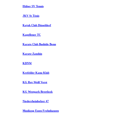
Hülser SV Tennis
JKV St Tönis
Kajak Club Düsseldorf
Kapellener TC
Karate Club Bushido Bonn
Karate Zanshin
KDNW
Krefelder Kanu Klub
KG Rot-Weiß Vorst
KG Westpark Breetlook
Niederrheinbolzer 47
Musikzug Essen Frohnhausen