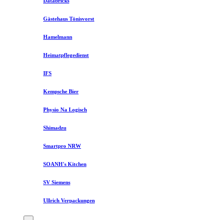
Databricks
Gästehaus Tönisvorst
Hamelmann
Heimatpflegedienst
IFS
Kempsche Bier
Physio Na Logisch
Shimadzu
Smartpro NRW
SOANH's Kitchen
SV Siemens
Ullrich Verpackungen