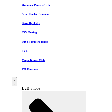
Oppumer Prinzengarde
Schachfüchse Kempen
Team Rynkeby
TSV Tutzing
TuS St. Hubert Tennis
TV03
Vespa Touren Club
VfL Hinsbeck
B2B Shops