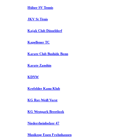
Hülser SV Tennis
JKV St Tönis
Kajak Club Düsseldorf
Kapellener TC
Karate Club Bushido Bonn
Karate Zanshin
KDNW
Krefelder Kanu Klub
KG Rot-Weiß Vorst
KG Westpark Breetlook
Niederrheinbolzer 47
Musikzug Essen Frohnhausen