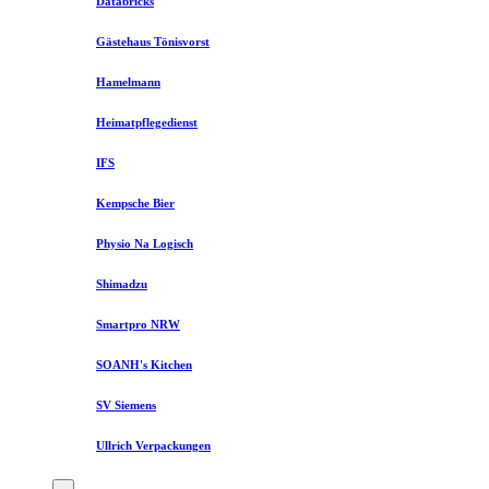
Databricks
Gästehaus Tönisvorst
Hamelmann
Heimatpflegedienst
IFS
Kempsche Bier
Physio Na Logisch
Shimadzu
Smartpro NRW
SOANH's Kitchen
SV Siemens
Ullrich Verpackungen