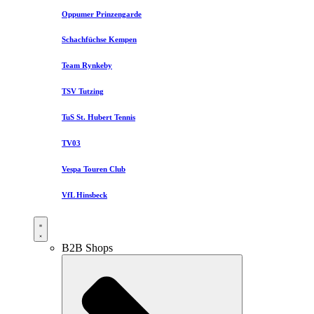
Oppumer Prinzengarde
Schachfüchse Kempen
Team Rynkeby
TSV Tutzing
TuS St. Hubert Tennis
TV03
Vespa Touren Club
VfL Hinsbeck
B2B Shops