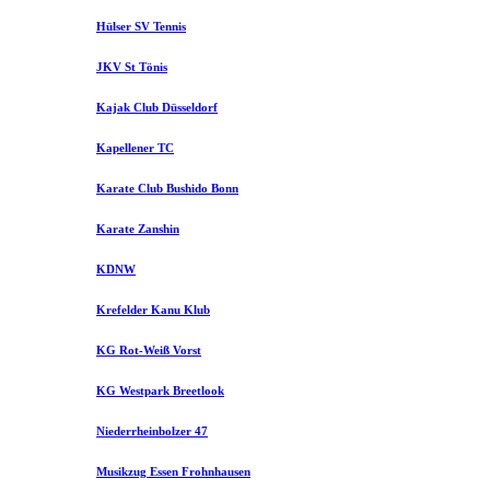
Hülser SV Tennis
JKV St Tönis
Kajak Club Düsseldorf
Kapellener TC
Karate Club Bushido Bonn
Karate Zanshin
KDNW
Krefelder Kanu Klub
KG Rot-Weiß Vorst
KG Westpark Breetlook
Niederrheinbolzer 47
Musikzug Essen Frohnhausen