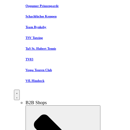
Oppumer Prinzengarde
Schachfüchse Kempen
Team Rynkeby
TSV Tutzing
TuS St. Hubert Tennis
TV03
Vespa Touren Club
VfL Hinsbeck
B2B Shops