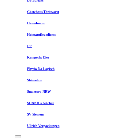
Databricks
Gästehaus Tönisvorst
Hamelmann
Heimatpflegedienst
IFS
Kempsche Bier
Physio Na Logisch
Shimadzu
Smartpro NRW
SOANH's Kitchen
SV Siemens
Ullrich Verpackungen