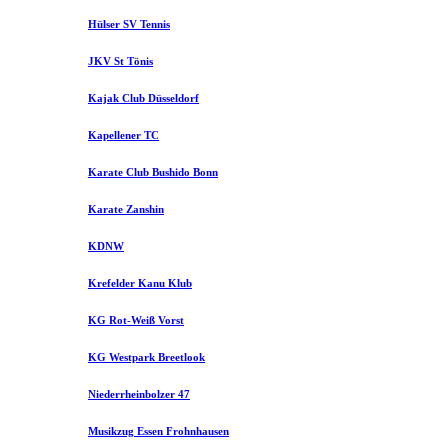
Hülser SV Tennis
JKV St Tönis
Kajak Club Düsseldorf
Kapellener TC
Karate Club Bushido Bonn
Karate Zanshin
KDNW
Krefelder Kanu Klub
KG Rot-Weiß Vorst
KG Westpark Breetlook
Niederrheinbolzer 47
Musikzug Essen Frohnhausen