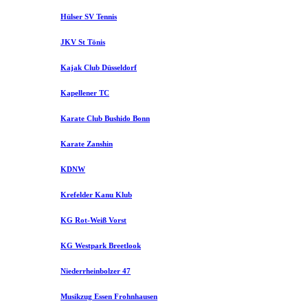
Hülser SV Tennis
JKV St Tönis
Kajak Club Düsseldorf
Kapellener TC
Karate Club Bushido Bonn
Karate Zanshin
KDNW
Krefelder Kanu Klub
KG Rot-Weiß Vorst
KG Westpark Breetlook
Niederrheinbolzer 47
Musikzug Essen Frohnhausen