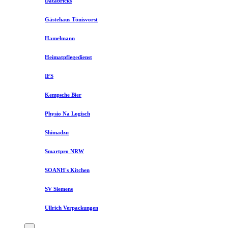
Databricks
Gästehaus Tönisvorst
Hamelmann
Heimatpflegedienst
IFS
Kempsche Bier
Physio Na Logisch
Shimadzu
Smartpro NRW
SOANH's Kitchen
SV Siemens
Ullrich Verpackungen