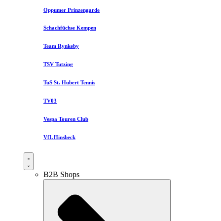
Oppumer Prinzengarde
Schachfüchse Kempen
Team Rynkeby
TSV Tutzing
TuS St. Hubert Tennis
TV03
Vespa Touren Club
VfL Hinsbeck
B2B Shops