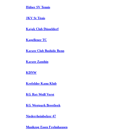
Hülser SV Tennis
JKV St Tönis
Kajak Club Düsseldorf
Kapellener TC
Karate Club Bushido Bonn
Karate Zanshin
KDNW
Krefelder Kanu Klub
KG Rot-Weiß Vorst
KG Westpark Breetlook
Niederrheinbolzer 47
Musikzug Essen Frohnhausen