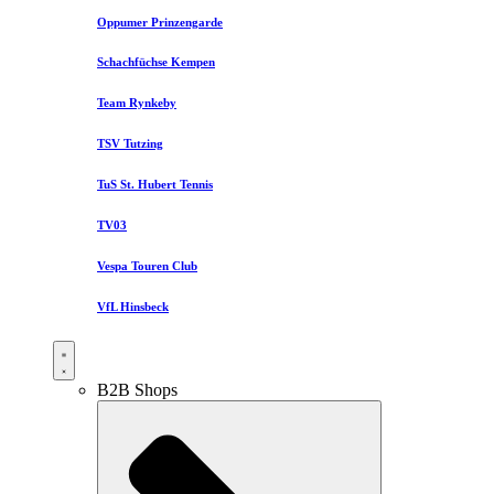
Oppumer Prinzengarde
Schachfüchse Kempen
Team Rynkeby
TSV Tutzing
TuS St. Hubert Tennis
TV03
Vespa Touren Club
VfL Hinsbeck
B2B Shops