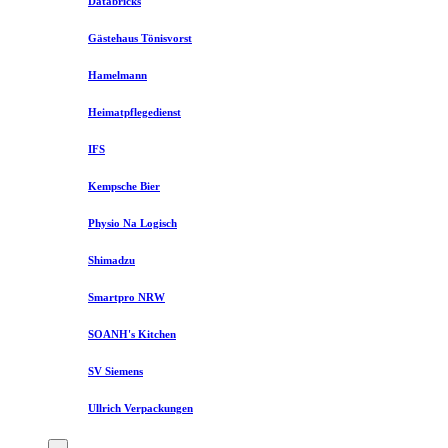
Databricks
Gästehaus Tönisvorst
Hamelmann
Heimatpflegedienst
IFS
Kempsche Bier
Physio Na Logisch
Shimadzu
Smartpro NRW
SOANH's Kitchen
SV Siemens
Ullrich Verpackungen