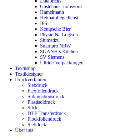
Databricks
Gästehaus Tönisvorst
Hamelmann
Heimatpflegedienst
IFS
Kempsche Bier
Physio Na Logisch
Shimadzu
Smartpro NRW
SOANH’s Kitchen
SV Siemens
Ullrich Verpackungen
Textilshop
Textildesigner
Druckverfahren
Siebdruck
Flexfoliendruck
Sublimationsdruck
Plastisoldruck
Stick
DTF Transferdruck
Flockfoliendruck
Siebflock
Über uns