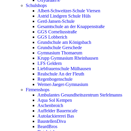
Oxydealer®
Schulshops
Albert-Schweitzer-Schule Viersen
Astrid Lindgren Schule Hüls
Gerd-Jansen-Schule
Gesamtschule an der Knappenstraße
GGS Corneliusstraße
GGS Lobberich
Grundschule am Königsbach
Grundschule Gerschede
Gymnasium Thomaeum
Krupp Gymnasium Rheinhausen
LFS Geldern
Liebfrauenschule Mülhausen​
Realschule An der Fleuth
Regenbogenschule
Werner-Jaeger-Gymnasium
Firmenshops
Ambulantes Gesundheitszentrum Stefelmanns
Aqua Sol Kempen
Aschenbroich
Auffelder Bauerncafe
Autolackiererei Bas
BaustellenDiva
BeardBros