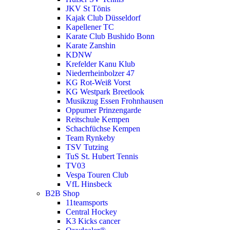
JKV St Tönis
Kajak Club Düsseldorf
Kapellener TC
Karate Club Bushido Bonn
Karate Zanshin
KDNW
Krefelder Kanu Klub
Niederrheinbolzer 47
KG Rot-Weiß Vorst
KG Westpark Breetlook
Musikzug Essen Frohnhausen
Oppumer Prinzengarde
Reitschule Kempen
Schachfüchse Kempen
Team Rynkeby
TSV Tutzing
TuS St. Hubert Tennis
TV03
Vespa Touren Club
VfL Hinsbeck
B2B Shop
11teamsports
Central Hockey
K3 Kicks cancer