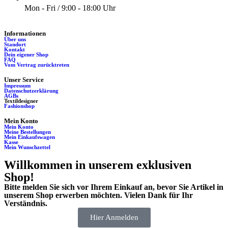
Mon - Fri / 9:00 - 18:00 Uhr
Informationen
Über uns
Standort
Kontakt
Dein eigener Shop
FAQ
Vom Vertrag zurücktreten
Unser Service
Impressum
Datenschutzerklärung
AGBs
Textildesigner
Fashionshop
Mein Konto
Mein Konto
Meine Bestellungen
Mein Einkaufswagen
Kasse
Mein Wunschzettel
Willkommen in unserem exklusiven
Shop!
Bitte melden Sie sich vor Ihrem Einkauf an, bevor Sie Artikel in
unserem Shop erwerben möchten. Vielen Dank für Ihr
Verständnis.
Hier Anmelden