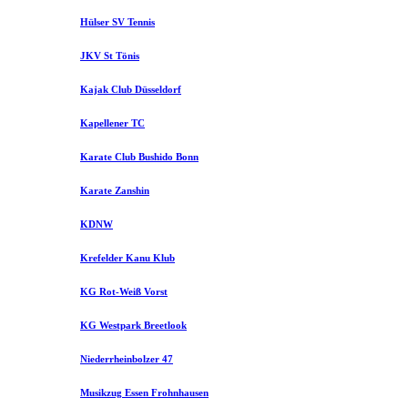
Hülser SV Tennis
JKV St Tönis
Kajak Club Düsseldorf
Kapellener TC
Karate Club Bushido Bonn
Karate Zanshin
KDNW
Krefelder Kanu Klub
KG Rot-Weiß Vorst
KG Westpark Breetlook
Niederrheinbolzer 47
Musikzug Essen Frohnhausen