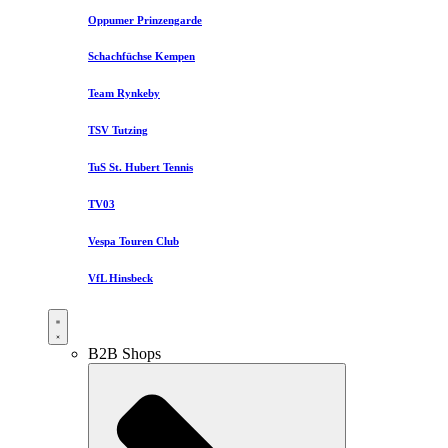
Oppumer Prinzengarde
Schachfüchse Kempen
Team Rynkeby
TSV Tutzing
TuS St. Hubert Tennis
TV03
Vespa Touren Club
VfL Hinsbeck
B2B Shops