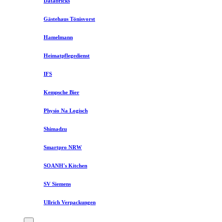
Databricks
Gästehaus Tönisvorst
Hamelmann
Heimatpflegedienst
IFS
Kempsche Bier
Physio Na Logisch
Shimadzu
Smartpro NRW
SOANH's Kitchen
SV Siemens
Ullrich Verpackungen