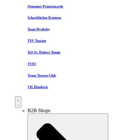
Oppumer Prinzengarde
Schachfüchse Kempen
Team Rynkeby
TSV Tutzing
TuS St. Hubert Tennis
TV03
Vespa Touren Club
VfL Hinsbeck
B2B Shops