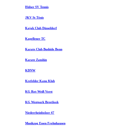
Hülser SV Tennis
JKV St Tönis
Kajak Club Düsseldorf
Kapellener TC
Karate Club Bushido Bonn
Karate Zanshin
KDNW
Krefelder Kanu Klub
KG Rot-Weiß Vorst
KG Westpark Breetlook
Niederrheinbolzer 47
Musikzug Essen Frohnhausen