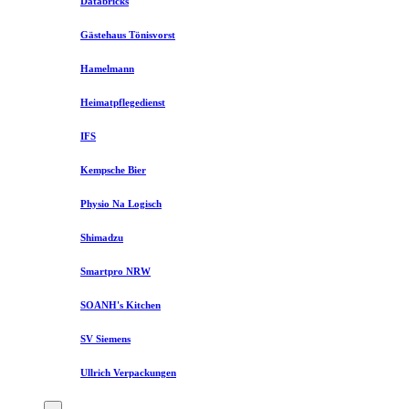
Databricks
Gästehaus Tönisvorst
Hamelmann
Heimatpflegedienst
IFS
Kempsche Bier
Physio Na Logisch
Shimadzu
Smartpro NRW
SOANH's Kitchen
SV Siemens
Ullrich Verpackungen