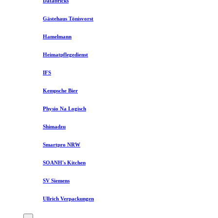
Databricks
Gästehaus Tönisvorst
Hamelmann
Heimatpflegedienst
IFS
Kempsche Bier
Physio Na Logisch
Shimadzu
Smartpro NRW
SOANH's Kitchen
SV Siemens
Ullrich Verpackungen