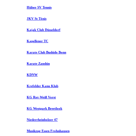
Hülser SV Tennis
JKV St Tönis
Kajak Club Düsseldorf
Kapellener TC
Karate Club Bushido Bonn
Karate Zanshin
KDNW
Krefelder Kanu Klub
KG Rot-Weiß Vorst
KG Westpark Breetlook
Niederrheinbolzer 47
Musikzug Essen Frohnhausen