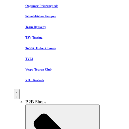
Oppumer Prinzengarde
Schachfüchse Kempen
Team Rynkeby
TSV Tutzing
TuS St. Hubert Tennis
TV03
Vespa Touren Club
VfL Hinsbeck
B2B Shops