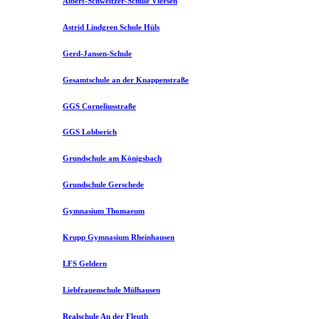
Albert-Schweitzer-Schule Viersen
Astrid Lindgren Schule Hüls
Gerd-Jansen-Schule
Gesamtschule an der Knappenstraße
GGS Corneliusstraße
GGS Lobberich
Grundschule am Königsbach
Grundschule Gerschede
Gymnasium Thomaeum
Krupp Gymnasium Rheinhausen
LFS Geldern
Liebfrauenschule Mülhausen​
Realschule An der Fleuth