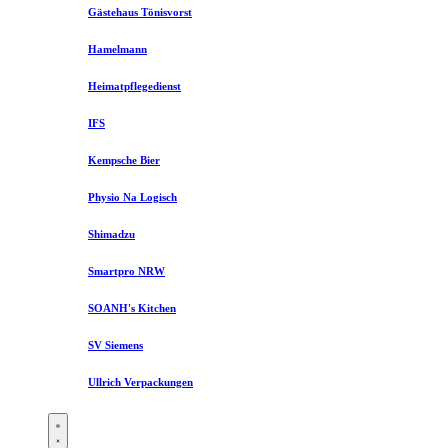
Gästehaus Tönisvorst
Hamelmann
Heimatpflegedienst
IFS
Kempsche Bier
Physio Na Logisch
Shimadzu
Smartpro NRW
SOANH's Kitchen
SV Siemens
Ullrich Verpackungen