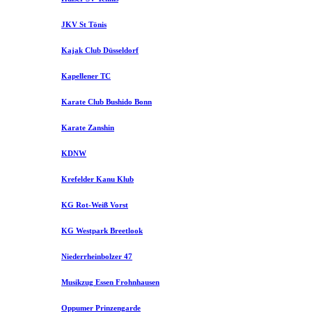
JKV St Tönis
Kajak Club Düsseldorf
Kapellener TC
Karate Club Bushido Bonn
Karate Zanshin
KDNW
Krefelder Kanu Klub
KG Rot-Weiß Vorst
KG Westpark Breetlook
Niederrheinbolzer 47
Musikzug Essen Frohnhausen
Oppumer Prinzengarde