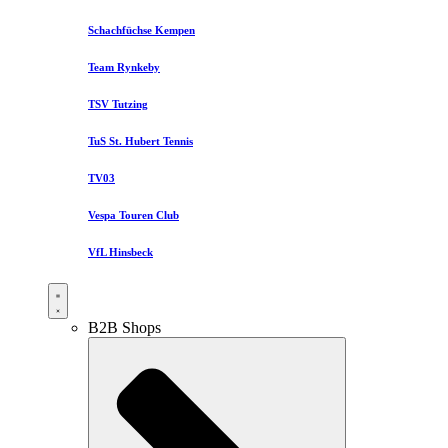
Schachfüchse Kempen
Team Rynkeby
TSV Tutzing
TuS St. Hubert Tennis
TV03
Vespa Touren Club
VfL Hinsbeck
B2B Shops