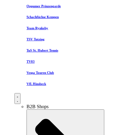
Oppumer Prinzengarde
Schachfüchse Kempen
Team Rynkeby
TSV Tutzing
TuS St. Hubert Tennis
TV03
Vespa Touren Club
VfL Hinsbeck
B2B Shops