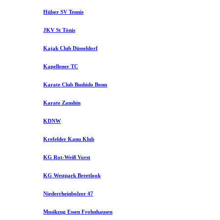
Hülser SV Tennis
JKV St Tönis
Kajak Club Düsseldorf
Kapellener TC
Karate Club Bushido Bonn
Karate Zanshin
KDNW
Krefelder Kanu Klub
KG Rot-Weiß Vorst
KG Westpark Breetlook
Niederrheinbolzer 47
Musikzug Essen Frohnhausen