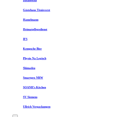
Databricks
Gästehaus Tönisvorst
Hamelmann
Heimatpflegedienst
IFS
Kempsche Bier
Physio Na Logisch
Shimadzu
Smartpro NRW
SOANH's Kitchen
SV Siemens
Ullrich Verpackungen