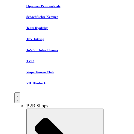
Oppumer Prinzengarde
Schachfüchse Kempen
Team Rynkeby
TSV Tutzing
TuS St. Hubert Tennis
TV03
Vespa Touren Club
VfL Hinsbeck
B2B Shops