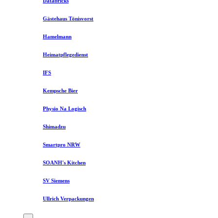
Databricks
Gästehaus Tönisvorst
Hamelmann
Heimatpflegedienst
IFS
Kempsche Bier
Physio Na Logisch
Shimadzu
Smartpro NRW
SOANH's Kitchen
SV Siemens
Ullrich Verpackungen