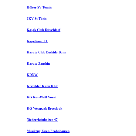
Hülser SV Tennis
JKV St Tönis
Kajak Club Düsseldorf
Kapellener TC
Karate Club Bushido Bonn
Karate Zanshin
KDNW
Krefelder Kanu Klub
KG Rot-Weiß Vorst
KG Westpark Breetlook
Niederrheinbolzer 47
Musikzug Essen Frohnhausen