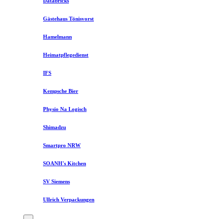
Databricks
Gästehaus Tönisvorst
Hamelmann
Heimatpflegedienst
IFS
Kempsche Bier
Physio Na Logisch
Shimadzu
Smartpro NRW
SOANH's Kitchen
SV Siemens
Ullrich Verpackungen