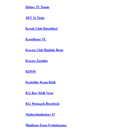
Hülser SV Tennis
JKV St Tönis
Kajak Club Düsseldorf
Kapellener TC
Karate Club Bushido Bonn
Karate Zanshin
KDNW
Krefelder Kanu Klub
KG Rot-Weiß Vorst
KG Westpark Breetlook
Niederrheinbolzer 47
Musikzug Essen Frohnhausen