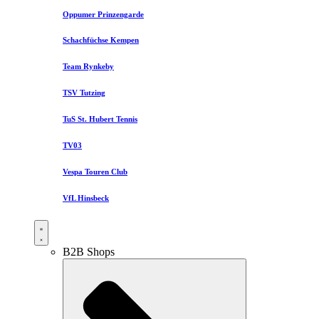
Oppumer Prinzengarde
Schachfüchse Kempen
Team Rynkeby
TSV Tutzing
TuS St. Hubert Tennis
TV03
Vespa Touren Club
VfL Hinsbeck
B2B Shops