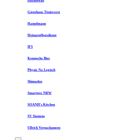
Databricks
Gästehaus Tönisvorst
Hamelmann
Heimatpflegedienst
IFS
Kempsche Bier
Physio Na Logisch
Shimadzu
Smartpro NRW
SOANH's Kitchen
SV Siemens
Ullrich Verpackungen