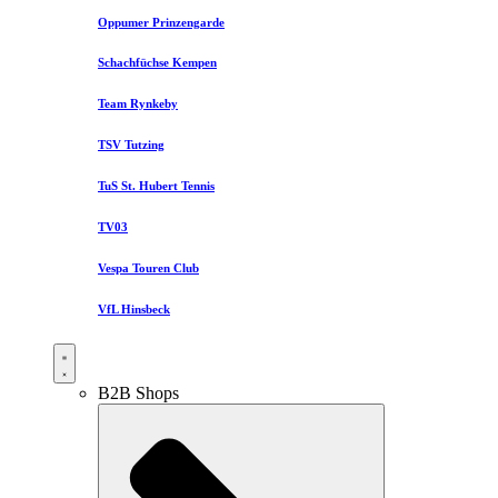
Oppumer Prinzengarde
Schachfüchse Kempen
Team Rynkeby
TSV Tutzing
TuS St. Hubert Tennis
TV03
Vespa Touren Club
VfL Hinsbeck
B2B Shops