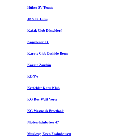
Hülser SV Tennis
JKV St Tönis
Kajak Club Düsseldorf
Kapellener TC
Karate Club Bushido Bonn
Karate Zanshin
KDNW
Krefelder Kanu Klub
KG Rot-Weiß Vorst
KG Westpark Breetlook
Niederrheinbolzer 47
Musikzug Essen Frohnhausen