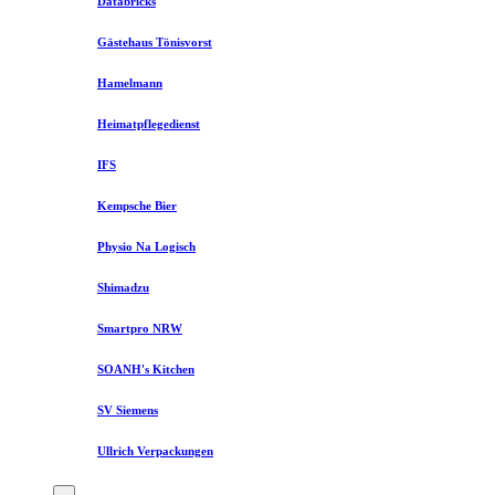
Databricks
Gästehaus Tönisvorst
Hamelmann
Heimatpflegedienst
IFS
Kempsche Bier
Physio Na Logisch
Shimadzu
Smartpro NRW
SOANH's Kitchen
SV Siemens
Ullrich Verpackungen