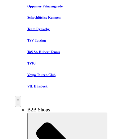
Oppumer Prinzengarde
Schachfüchse Kempen
Team Rynkeby
TSV Tutzing
TuS St. Hubert Tennis
TV03
Vespa Touren Club
VfL Hinsbeck
B2B Shops