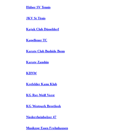
Hülser SV Tennis
JKV St Tönis
Kajak Club Düsseldorf
Kapellener TC
Karate Club Bushido Bonn
Karate Zanshin
KDNW
Krefelder Kanu Klub
KG Rot-Weiß Vorst
KG Westpark Breetlook
Niederrheinbolzer 47
Musikzug Essen Frohnhausen