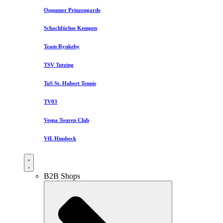
Oppumer Prinzengarde
Schachfüchse Kempen
Team Rynkeby
TSV Tutzing
TuS St. Hubert Tennis
TV03
Vespa Touren Club
VfL Hinsbeck
B2B Shops