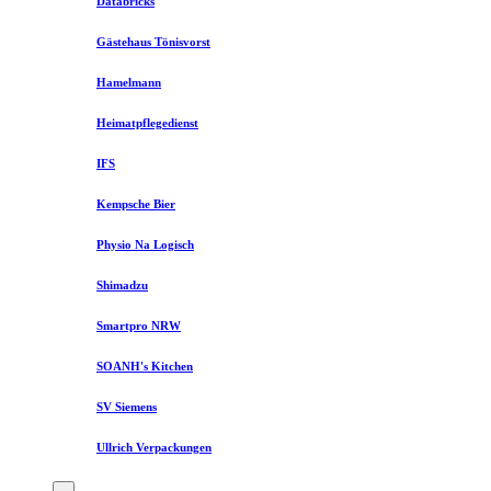
Databricks
Gästehaus Tönisvorst
Hamelmann
Heimatpflegedienst
IFS
Kempsche Bier
Physio Na Logisch
Shimadzu
Smartpro NRW
SOANH's Kitchen
SV Siemens
Ullrich Verpackungen