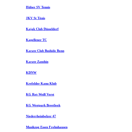
Hülser SV Tennis
JKV St Tönis
Kajak Club Düsseldorf
Kapellener TC
Karate Club Bushido Bonn
Karate Zanshin
KDNW
Krefelder Kanu Klub
KG Rot-Weiß Vorst
KG Westpark Breetlook
Niederrheinbolzer 47
Musikzug Essen Frohnhausen