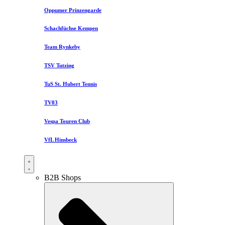
Oppumer Prinzengarde
Schachfüchse Kempen
Team Rynkeby
TSV Tutzing
TuS St. Hubert Tennis
TV03
Vespa Touren Club
VfL Hinsbeck
B2B Shops