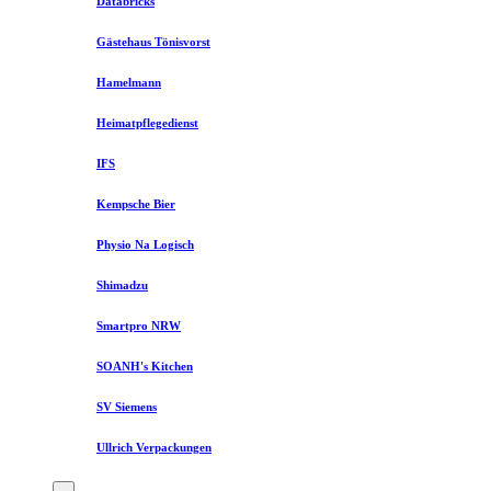
Databricks
Gästehaus Tönisvorst
Hamelmann
Heimatpflegedienst
IFS
Kempsche Bier
Physio Na Logisch
Shimadzu
Smartpro NRW
SOANH's Kitchen
SV Siemens
Ullrich Verpackungen