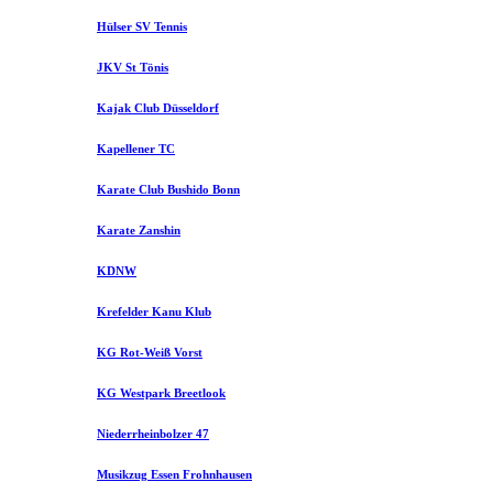
Hülser SV Tennis
JKV St Tönis
Kajak Club Düsseldorf
Kapellener TC
Karate Club Bushido Bonn
Karate Zanshin
KDNW
Krefelder Kanu Klub
KG Rot-Weiß Vorst
KG Westpark Breetlook
Niederrheinbolzer 47
Musikzug Essen Frohnhausen