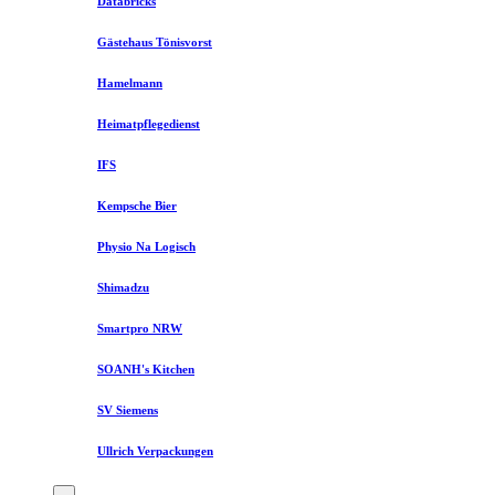
Databricks
Gästehaus Tönisvorst
Hamelmann
Heimatpflegedienst
IFS
Kempsche Bier
Physio Na Logisch
Shimadzu
Smartpro NRW
SOANH's Kitchen
SV Siemens
Ullrich Verpackungen