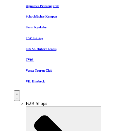
Oppumer Prinzengarde
Schachfüchse Kempen
Team Rynkeby
TSV Tutzing
TuS St. Hubert Tennis
TV03
Vespa Touren Club
VfL Hinsbeck
B2B Shops