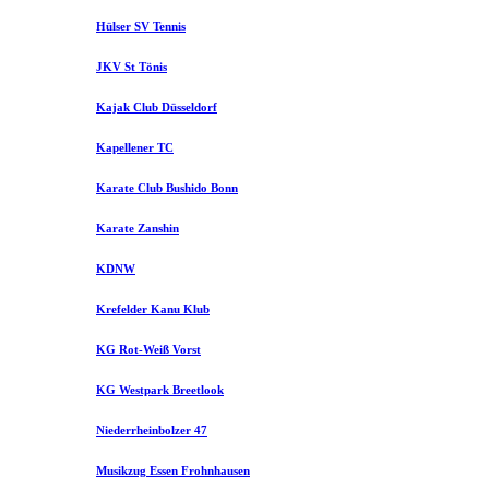
Hülser SV Tennis
JKV St Tönis
Kajak Club Düsseldorf
Kapellener TC
Karate Club Bushido Bonn
Karate Zanshin
KDNW
Krefelder Kanu Klub
KG Rot-Weiß Vorst
KG Westpark Breetlook
Niederrheinbolzer 47
Musikzug Essen Frohnhausen