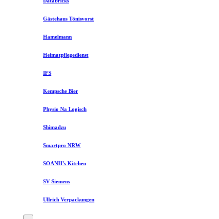
Databricks
Gästehaus Tönisvorst
Hamelmann
Heimatpflegedienst
IFS
Kempsche Bier
Physio Na Logisch
Shimadzu
Smartpro NRW
SOANH's Kitchen
SV Siemens
Ullrich Verpackungen