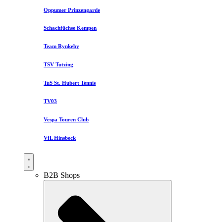
Oppumer Prinzengarde
Schachfüchse Kempen
Team Rynkeby
TSV Tutzing
TuS St. Hubert Tennis
TV03
Vespa Touren Club
VfL Hinsbeck
B2B Shops