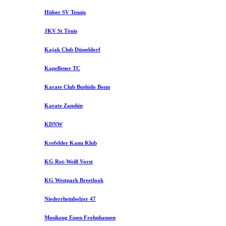
Hülser SV Tennis
JKV St Tönis
Kajak Club Düsseldorf
Kapellener TC
Karate Club Bushido Bonn
Karate Zanshin
KDNW
Krefelder Kanu Klub
KG Rot-Weiß Vorst
KG Westpark Breetlook
Niederrheinbolzer 47
Musikzug Essen Frohnhausen