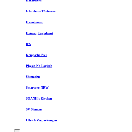
Databricks
Gästehaus Tönisvorst
Hamelmann
Heimatpflegedienst
IFS
Kempsche Bier
Physio Na Logisch
Shimadzu
Smartpro NRW
SOANH's Kitchen
SV Siemens
Ullrich Verpackungen