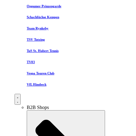
Oppumer Prinzengarde
Schachfüchse Kempen
Team Rynkeby
TSV Tutzing
TuS St. Hubert Tennis
TV03
Vespa Touren Club
VfL Hinsbeck
B2B Shops