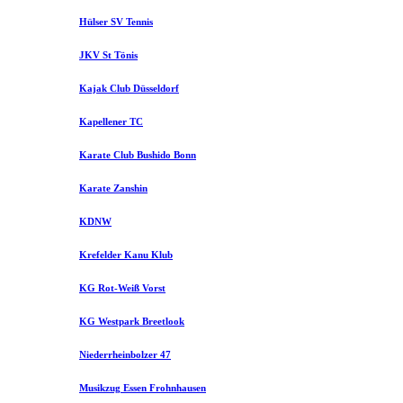
Hülser SV Tennis
JKV St Tönis
Kajak Club Düsseldorf
Kapellener TC
Karate Club Bushido Bonn
Karate Zanshin
KDNW
Krefelder Kanu Klub
KG Rot-Weiß Vorst
KG Westpark Breetlook
Niederrheinbolzer 47
Musikzug Essen Frohnhausen