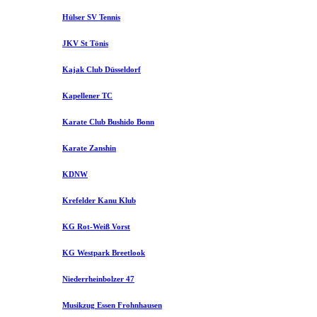
Hülser SV Tennis
JKV St Tönis
Kajak Club Düsseldorf
Kapellener TC
Karate Club Bushido Bonn
Karate Zanshin
KDNW
Krefelder Kanu Klub
KG Rot-Weiß Vorst
KG Westpark Breetlook
Niederrheinbolzer 47
Musikzug Essen Frohnhausen