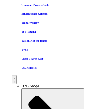
Oppumer Prinzengarde
Schachfüchse Kempen
Team Rynkeby
TSV Tutzing
TuS St. Hubert Tennis
TV03
Vespa Touren Club
VfL Hinsbeck
B2B Shops