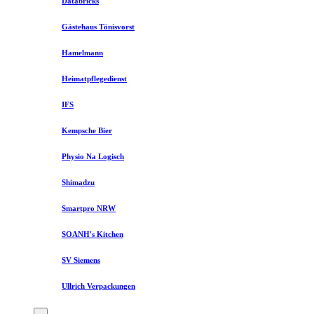
Databricks
Gästehaus Tönisvorst
Hamelmann
Heimatpflegedienst
IFS
Kempsche Bier
Physio Na Logisch
Shimadzu
Smartpro NRW
SOANH's Kitchen
SV Siemens
Ullrich Verpackungen