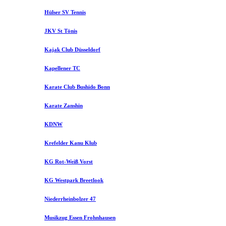
Hülser SV Tennis
JKV St Tönis
Kajak Club Düsseldorf
Kapellener TC
Karate Club Bushido Bonn
Karate Zanshin
KDNW
Krefelder Kanu Klub
KG Rot-Weiß Vorst
KG Westpark Breetlook
Niederrheinbolzer 47
Musikzug Essen Frohnhausen