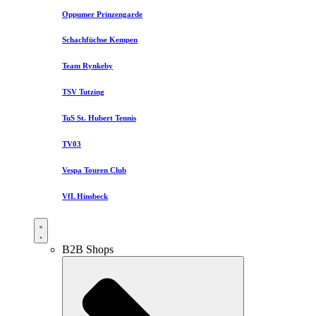
Oppumer Prinzengarde
Schachfüchse Kempen
Team Rynkeby
TSV Tutzing
TuS St. Hubert Tennis
TV03
Vespa Touren Club
VfL Hinsbeck
B2B Shops