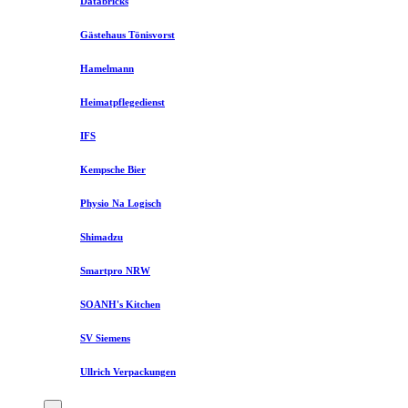
Databricks
Gästehaus Tönisvorst
Hamelmann
Heimatpflegedienst
IFS
Kempsche Bier
Physio Na Logisch
Shimadzu
Smartpro NRW
SOANH's Kitchen
SV Siemens
Ullrich Verpackungen