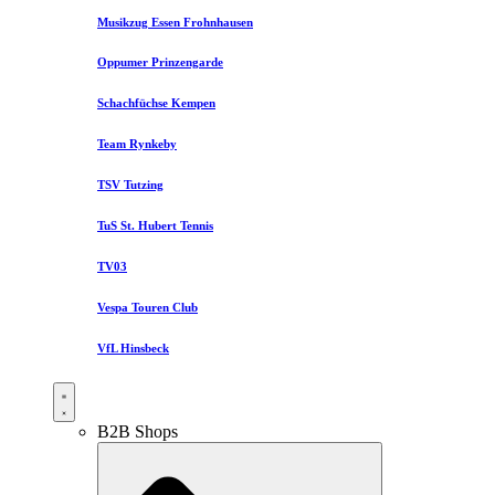
Musikzug Essen Frohnhausen
Oppumer Prinzengarde
Schachfüchse Kempen
Team Rynkeby
TSV Tutzing
TuS St. Hubert Tennis
TV03
Vespa Touren Club
VfL Hinsbeck
B2B Shops