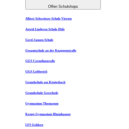
Offen Schulshops
Albert-Schweitzer-Schule Viersen
Astrid Lindgren Schule Hüls
Gerd-Jansen-Schule
Gesamtschule an der Knappenstraße
GGS Corneliusstraße
GGS Lobberich
Grundschule am Königsbach
Grundschule Gerschede
Gymnasium Thomaeum
Krupp Gymnasium Rheinhausen
LFS Geldern