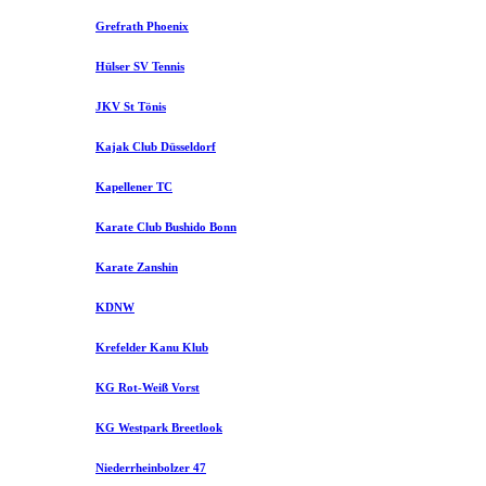
Grefrath Phoenix
Hülser SV Tennis
JKV St Tönis
Kajak Club Düsseldorf
Kapellener TC
Karate Club Bushido Bonn
Karate Zanshin
KDNW
Krefelder Kanu Klub
KG Rot-Weiß Vorst
KG Westpark Breetlook
Niederrheinbolzer 47