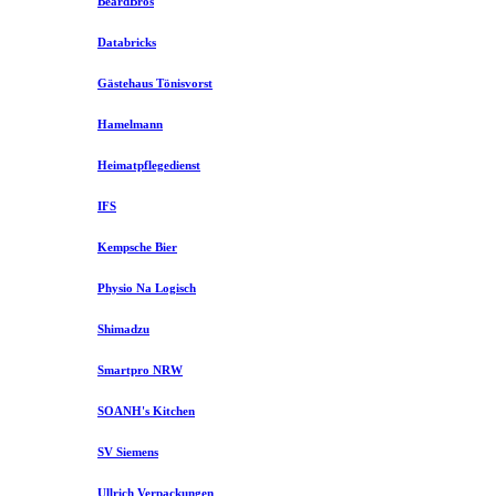
BeardBros
Databricks
Gästehaus Tönisvorst
Hamelmann
Heimatpflegedienst
IFS
Kempsche Bier
Physio Na Logisch
Shimadzu
Smartpro NRW
SOANH's Kitchen
SV Siemens
Ullrich Verpackungen